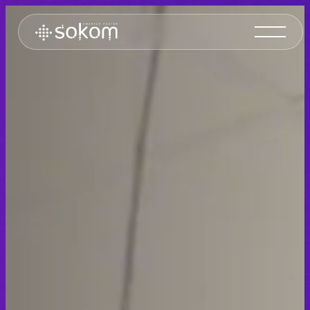
Sokom Srl a socio unico – Servizi e Telecomunicazioni
Progettiamo e realizziamo soluzioni IT e di Telecomunicazioni innovative per Aziende e Pubblica Amministrazione