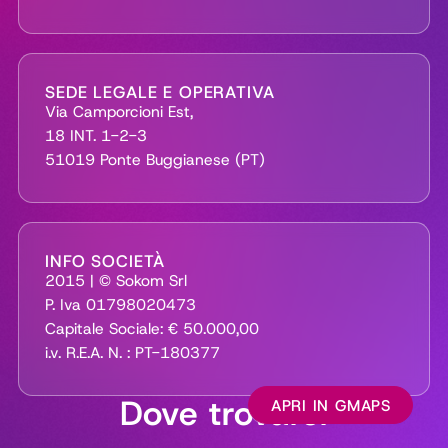
SEDE LEGALE E OPERATIVA
Via Camporcioni Est,
18 INT. 1-2-3
51019 Ponte Buggianese (PT)
INFO SOCIETÀ
2015 | © Sokom Srl
P. Iva 01798020473
Capitale Sociale: € 50.000,00
i.v. R.E.A. N. : PT-180377
Dove trovarci
APRI IN GMAPS