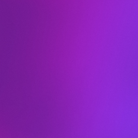
Leaflet
|
©
OpenStreetMap
+
−