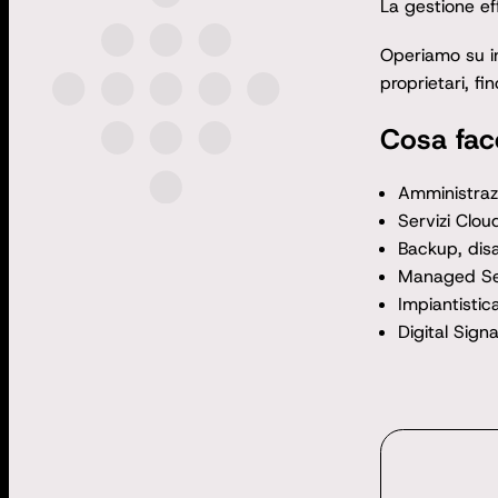
La gestione eff
Operiamo su in
proprietari, f
Cosa fa
Amministrazi
Servizi Clou
Backup, disa
Managed Ser
Impiantistica
Digital Sign