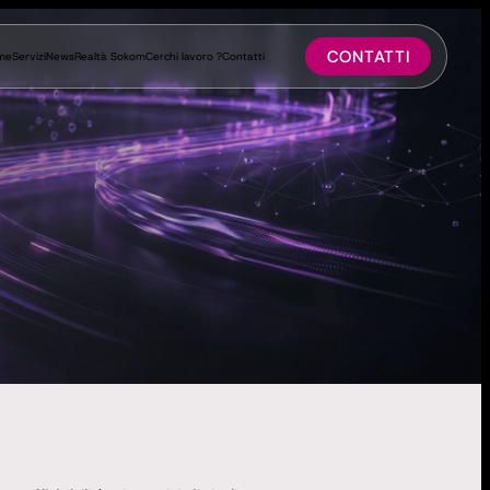
CONTATTI
me
Servizi
News
Realtà Sokom
Cerchi lavoro ?
Contatti